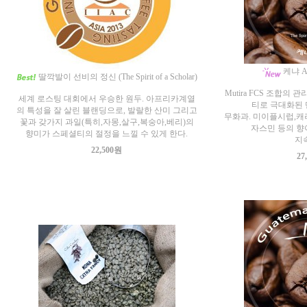
케냐 A
딸깍발이 선비의 정신 (The Spirit of a Scholar)
Mutira FCS 조합의
세계 로스팅 대회에서 우승한 원두. 아프리카계열
티로 극대화된
의 특성을 잘 살린 블랜딩으로, 발랄한 산미 그리고
무화과. 미이플시럽,캐러
꽃과 갖가지 과일(특히,자몽,살구,복숭아,베리)의
자스민 등의 향
향미가 스페셜티의 절정을 느낄 수 있게 한다.
지
22,500원
27