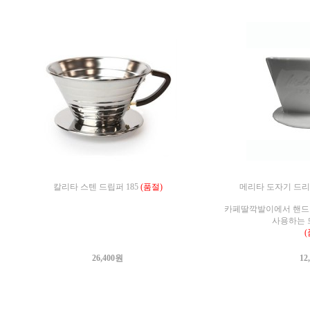
칼리타 스텐 드립퍼 185
(품절)
메리타 도자기 드리퍼
카페딸깍발이에서 핸드
사용하는 
(
26,400원
12