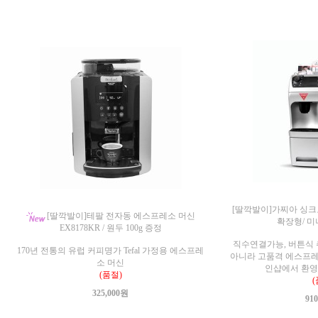
[딸깍발이]가찌아 싱
[딸깍발이]테팔 전자동 에스프레소 머신
확장형/ 미
EX8178KR / 원두 100g 증정
직수연결가능, 버튼식
170년 전통의 유럽 커피명가 Tefal 가정용 에스프레
아니라 고품격 에스프레소
소 머신
인샵에서 환영
(품절)
(
325,000원
91