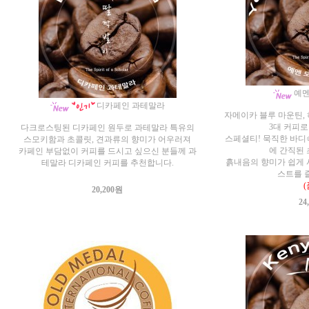
예멘
디카페인 과테말라
자메이카 블루 마운틴,
3대 커피
다크로스팅된 디카페인 원두로 과테말라 특유의
스페셜티! 묵직한 바디
스모키함과 초콜릿, 견과류의 향미가 어우러져
에 간직된 
카페인 부담없이 커피를 드시고 싶으신 분들께 과
흙내음의 향미가 쉽게 
테말라 디카페인 커피를 추천합니다.
스트를 즐
(
20,200원
24