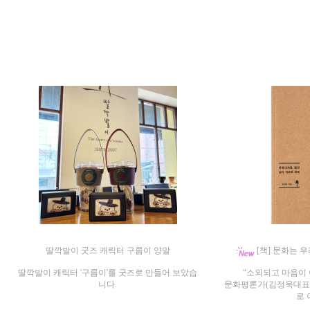
딸깍발이 굿즈 캐릭터 구름이 양말
[책] 문화는 
딸깍발이 캐릭터 '구름이'를 굿즈로 만들어 보았습
“소외되고 마음이
니다.
문화평론가(김정욱대표)
로 