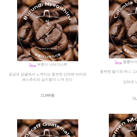
콜롬비아
부룬디 나야기시루
풍부한 딸기와 허니 그
곶감과 감귤에서 느껴지는 풍부한 단맛에 버터와
페스츄리의 실키함이 느껴 진다.
강하게 느
22,000원
52