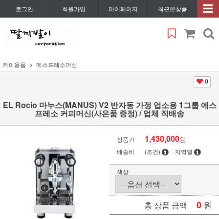
로그인
회원가입
마이페이지
최근본상품
커피용품
에스프레소머신
0
EL Rocio 마누스(MANUS) V2 반자동 가정 업소용 1그룹 에스
프레소 커피머신(사은품 증정) / 업체 직배송
1,430,000
상품가
원
배송비
(조건)
지역별
색상
0
원
총 상품 금액