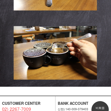
CUSTOMER CENTER
BANK ACCOUNT
02) 2267-7009
비회원
신한) 140-009-079403