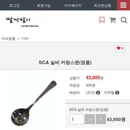
로그인
회원가입
마이페이지
최근본상품
커피용품
기타
0
SCA 실버 커핑스푼(정품)
43,000
상품가
원
적립금
430원
배송비
(조건)
지역별
SCA 실버 커핑스푼(정품)
43,000
원
+1
-1