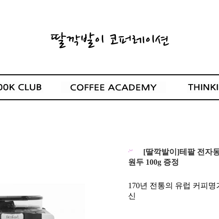
[딸깍발이]테팔 전자동 
원두 100g 증정
170년 전통의 유럽 커피명가
신