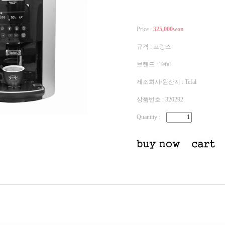
Price :
325,000
won
규격 : 프랑스
브랜드 : Tefal
제조회사/원산지 : Tefal
상품번호 : 320292
Quantity
: