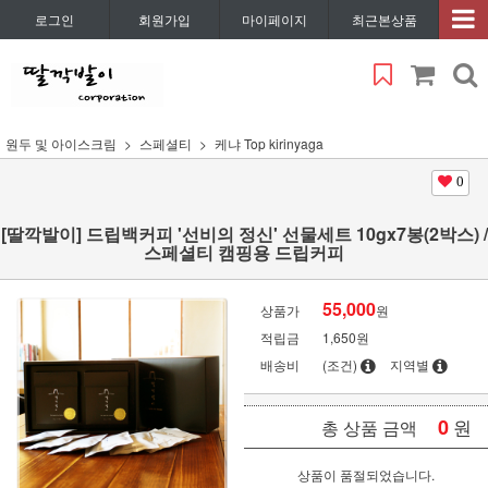
로그인
회원가입
마이페이지
최근본상품
원두 및 아이스크림
스페셜티
케냐 Top kirinyaga
0
[딸깍발이] 드립백커피 '선비의 정신' 선물세트 10gx7봉(2박스) /
스페셜티 캠핑용 드립커피
55,000
상품가
원
적립금
1,650원
배송비
(조건)
지역별
0
원
총 상품 금액
상품이 품절되었습니다.